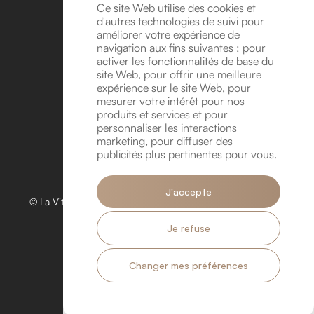
d’horlogerie en Belgique
Ce site Web utilise des cookies et
d'autres technologies de suivi pour
Suivez-nous sur Instagram !
améliorer votre expérience de
Suivez-nous sur YouTube !
navigation aux fins suivantes :
pour
Coordonnées
activer les fonctionnalités de base du
site Web
,
pour offrir une meilleure
Avenue Léonard de Vinci 8A, 1300 Wavre
expérience sur le site Web
,
pour
info@lavitrinehorlogere.be
mesurer votre intérêt pour nos
TVA BE 1016.118.946
produits et services et pour
personnaliser les interactions
Rendez-vous
marketing
,
pour diffuser des
publicités plus pertinentes pour vous
.
J'accepte
© La Vitrine Horlogère 2026. Tous droits réservés. Créé par
Hungry Nuggets.
Je refuse
Politique de confidentialité.
Politique de Cookies.
Services
À propos
Actualités
Contact
Changer mes préférences