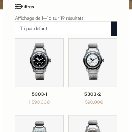
Filtres
Filtre
Affichage de 1–16 sur 19 résultats
par
prix
Prix
Prix
:
min
max
€
Filtrer
€
5303-1
5303-2
1 590,00
€
1 590,00
€