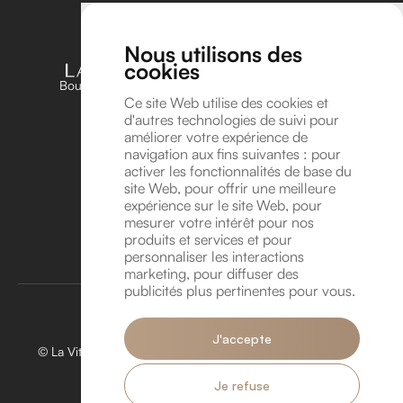
Nous utilisons des
cookies
Boutique unique dédiée aux amateurs et passionnés
d’horlogerie en Belgique
Ce site Web utilise des cookies et
d'autres technologies de suivi pour
Suivez-nous sur Instagram !
améliorer votre expérience de
Suivez-nous sur YouTube !
navigation aux fins suivantes :
pour
Coordonnées
activer les fonctionnalités de base du
site Web
,
pour offrir une meilleure
Avenue Léonard de Vinci 8A, 1300 Wavre
expérience sur le site Web
,
pour
info@lavitrinehorlogere.be
mesurer votre intérêt pour nos
TVA BE 1016.118.946
produits et services et pour
personnaliser les interactions
Rendez-vous
marketing
,
pour diffuser des
publicités plus pertinentes pour vous
.
J'accepte
© La Vitrine Horlogère 2026. Tous droits réservés. Créé par
Hungry Nuggets.
Je refuse
Politique de confidentialité.