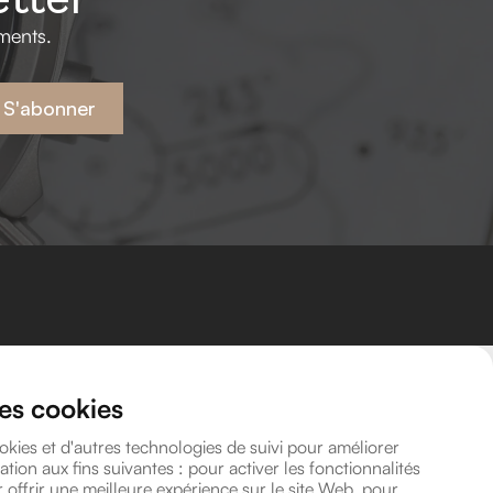
ments.
S'abonner
Coordonnées
Rendez-vous
des cookies
Avenue Léonard de Vinci 8A, 1300 Wavre
info@lavitrinehorlogere.be
okies et d'autres technologies de suivi pour améliorer
TVA BE 1016.118.946
ation aux fins suivantes :
pour activer les fonctionnalités
 offrir une meilleure expérience sur le site Web
,
pour