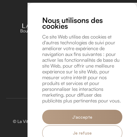
Nous utilisons des
cookies
Boutique unique dédiée aux amateurs et passionnés
d’horlogerie en Belgique
Ce site Web utilise des cookies et
d'autres technologies de suivi pour
Suivez-nous sur Instagram !
améliorer votre expérience de
Suivez-nous sur YouTube !
navigation aux fins suivantes :
pour
Coordonnées
activer les fonctionnalités de base du
site Web
,
pour offrir une meilleure
Avenue Léonard de Vinci 8A, 1300 Wavre
expérience sur le site Web
,
pour
info@lavitrinehorlogere.be
mesurer votre intérêt pour nos
TVA BE 1016.118.946
produits et services et pour
personnaliser les interactions
Rendez-vous
marketing
,
pour diffuser des
publicités plus pertinentes pour vous
.
J'accepte
© La Vitrine Horlogère 2026. Tous droits réservés. Créé par
Hungry Nuggets.
Je refuse
Politique de confidentialité.