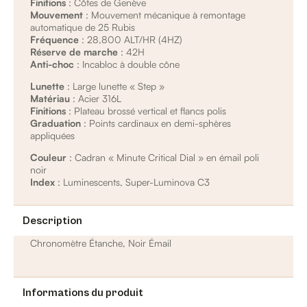
Finitions
: Côtes de Genève
Mouvement
: Mouvement mécanique à remontage
automatique de 25 Rubis
Fréquence
: 28,800 ALT/HR (4HZ)
Réserve de marche
: 42H
Anti-choc
: Incabloc à double cône
Lunette
: Large lunette « Step »
Matériau
: Acier 316L
Finitions
: Plateau brossé vertical et flancs polis
Graduation
: Points cardinaux en demi-sphères
appliquées
Couleur
: Cadran « Minute Critical Dial » en émail poli
noir
Index
: Luminescents, Super-Luminova C3
Description
Chronomètre Étanche, Noir Émail
Informations du produit