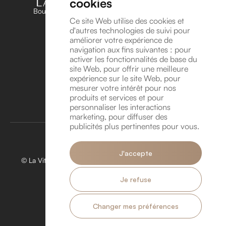
cookies
Boutique unique dédiée aux amateurs et passionnés
d’horlogerie en Belgique
Ce site Web utilise des cookies et
d'autres technologies de suivi pour
Suivez-nous sur Instagram !
améliorer votre expérience de
Suivez-nous sur YouTube !
navigation aux fins suivantes :
pour
Coordonnées
activer les fonctionnalités de base du
site Web
,
pour offrir une meilleure
Avenue Léonard de Vinci 8A, 1300 Wavre
expérience sur le site Web
,
pour
info@lavitrinehorlogere.be
mesurer votre intérêt pour nos
TVA BE 1016.118.946
produits et services et pour
personnaliser les interactions
Rendez-vous
marketing
,
pour diffuser des
publicités plus pertinentes pour vous
.
J'accepte
© La Vitrine Horlogère 2026. Tous droits réservés. Créé par
Hungry Nuggets.
Je refuse
Politique de confidentialité.
Politique de Cookies.
Services
À propos
Actualités
Contact
Changer mes préférences