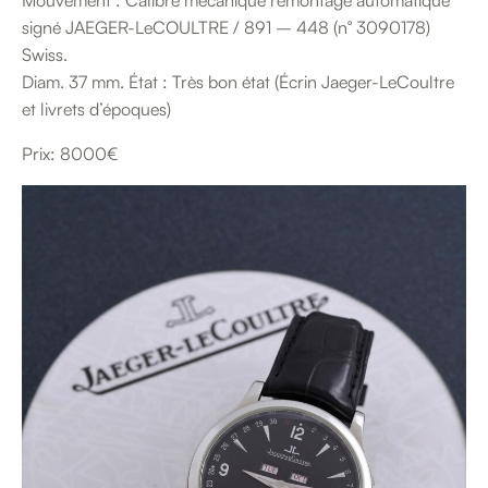
signé JAEGER-LeCOULTRE / 891 – 448 (n° 3090178)
Swiss.
Diam. 37 mm. État : Très bon état (Écrin Jaeger-LeCoultre
et livrets d’époques)
Prix: 8000€