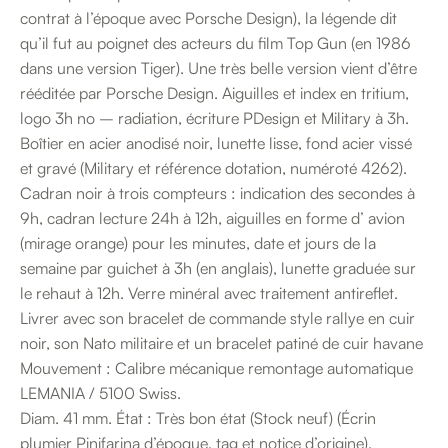
contrat à l’époque avec Porsche Design), la légende dit
qu’il fut au poignet des acteurs du film Top Gun (en 1986
dans une version Tiger). Une très belle version vient d’être
rééditée par Porsche Design. Aiguilles et index en tritium,
logo 3h no – radiation, écriture PDesign et Military à 3h.
Boîtier en acier anodisé noir, lunette lisse, fond acier vissé
et gravé (Military et référence dotation, numéroté 4262).
Cadran noir à trois compteurs : indication des secondes à
9h, cadran lecture 24h à 12h, aiguilles en forme d’ avion
(mirage orange) pour les minutes, date et jours de la
semaine par guichet à 3h (en anglais), lunette graduée sur
le rehaut à 12h. Verre minéral avec traitement antireflet.
Livrer avec son bracelet de commande style rallye en cuir
noir, son Nato militaire et un bracelet patiné de cuir havane
Mouvement : Calibre mécanique remontage automatique
LEMANIA / 5100 Swiss.
Diam. 41 mm. État : Très bon état (Stock neuf) (Écrin
plumier Pinifarina d’époque, tag et notice d’origine).