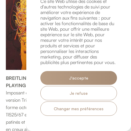
Ce site Web utilise des cookies et
d'autres technologies de suivi pour
améliorer votre expérience de
navigation aux fins suivantes :
pour
activer les fonctionnalités de base du
site Web
,
pour offrir une meilleure
expérience sur le site Web
,
pour
mesurer votre intérêt pour nos
produits et services et pour
personnaliser les interactions
marketing
,
pour diffuser des
publicités plus pertinentes pour vous
.
BREITLING (CHRONOGRAPHE NAVITIMER / LONG
J'accepte
PLAYING TRI-COMPAX RÉF. 0816), vers 1968
Imposant chronographe de pilote à grande ouverture
Je refuse
version Tri-Compax « Flying Pizza ». Boîtier en acier de
forme octogonale à fond vissé (marquages DDE-BR-
Changer mes préférences
11525/67 et 1245809). Cadran noir à index bâton tritium
patinés et aiguilles squelette luminescents. Trois compteurs
en creux argentés : à 3h les minutes, petite seconde à 9h,