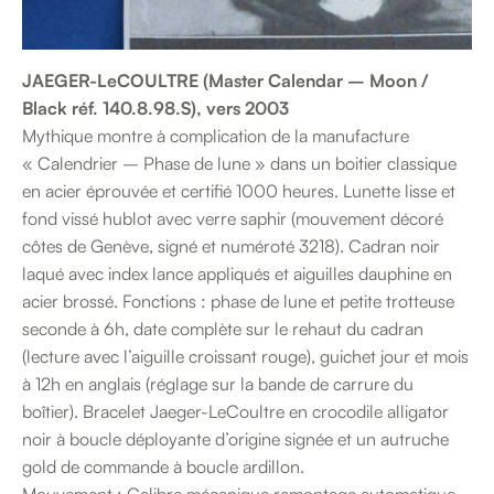
JAEGER-LeCOULTRE (Master Calendar – Moon /
Black réf. 140.8.98.S), vers 2003
Mythique montre à complication de la manufacture
« Calendrier – Phase de lune » dans un boitier classique
en acier éprouvée et certifié 1000 heures. Lunette lisse et
fond vissé hublot avec verre saphir (mouvement décoré
côtes de Genève, signé et numéroté 3218). Cadran noir
laqué avec index lance appliqués et aiguilles dauphine en
acier brossé. Fonctions : phase de lune et petite trotteuse
seconde à 6h, date complète sur le rehaut du cadran
(lecture avec l’aiguille croissant rouge), guichet jour et mois
à 12h en anglais (réglage sur la bande de carrure du
boîtier). Bracelet Jaeger-LeCoultre en crocodile alligator
noir à boucle déployante d’origine signée et un autruche
gold de commande à boucle ardillon.
Mouvement : Calibre mécanique remontage automatique