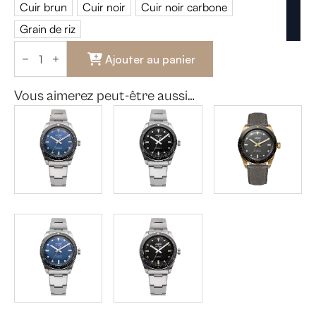
Cuir brun
Cuir noir
Cuir noir carbone
Cuir brun
Cuir noir
Cuir noir carbone
Grain de riz
Grain de riz
quantité
de
Ajouter au panier
Vulcain
Skindiver
Nautique
Vous aimerez peut-être aussi…
-
Cadran
Mauve