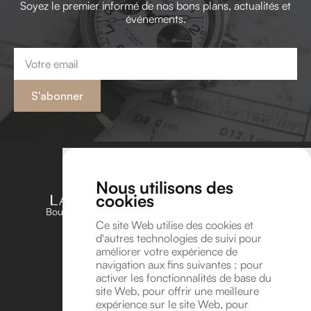
Soyez le premier informé de nos bons plans, actualités et
événements.
Email
*
S'abonner
Nous utilisons des
cookies
Boutique unique dédiée aux amateurs et passionnés
d’horlogerie en Belgique
Ce site Web utilise des cookies et
d'autres technologies de suivi pour
Suivez-nous sur Instagram !
améliorer votre expérience de
Suivez-nous sur YouTube !
navigation aux fins suivantes :
pour
Coordonnées
activer les fonctionnalités de base du
site Web
,
pour offrir une meilleure
Avenue Léonard de Vinci 8A, 1300 Wavre
expérience sur le site Web
,
pour
info@lavitrinehorlogere.be