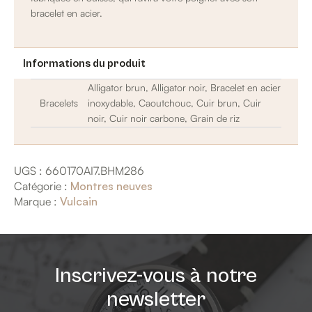
bracelet en acier.
Informations du produit
Alligator brun, Alligator noir, Bracelet en acier
Bracelets
inoxydable, Caoutchouc, Cuir brun, Cuir
noir, Cuir noir carbone, Grain de riz
UGS :
660170AI7.BHM286
Catégorie :
Montres neuves
Marque :
Vulcain
Inscrivez-vous à notre
newsletter