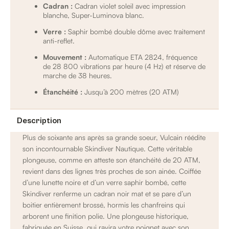
Cadran :
Cadran violet soleil avec impression
blanche, Super-Luminova blanc.
Verre :
Saphir bombé double dôme avec traitement
anti-reflet.
Mouvement :
Automatique ETA 2824, fréquence
de 28 800 vibrations par heure (4 Hz) et réserve de
marche de 38 heures.
Étanchéité :
Jusqu’à 200 mètres (20 ATM)
Description
Plus de soixante ans après sa grande soeur, Vulcain réédite
son incontournable Skindiver Nautique. Cette véritable
plongeuse, comme en atteste son étanchéité de 20 ATM,
revient dans des lignes très proches de son ainée. Coiffée
d’une lunette noire et d’un verre saphir bombé, cette
Skindiver renferme un cadran noir mat et se pare d’un
boitier entièrement brossé, hormis les chanfreins qui
arborent une finition polie. Une plongeuse historique,
fabriquée en Suisse, qui ravira votre poignet avec son