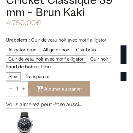
Cricket Classique 39
mm – Brun Kaki
4 750,00
€
Bracelets
:
Cuir de veau noir avec motif alligator
Alligator brun
Alligator noir
Cuir brun
Alligator brun
Alligator noir
Cuir brun
Cuir de veau noir avec motif alligator
Cuir noir
Cuir de veau noir avec motif alligator
Cuir noir
Fond de boîte
:
Plein
Plein
Transparent
Plein
Transparent
quantité
de
Ajouter au panier
Cricket
Classique
39
Vous aimerez peut-être aussi…
mm
-
Brun
Kaki