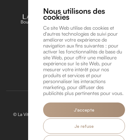
Nous utilisons des
cookies
Boutique unique dédiée aux amateurs et passionnés
d’horlogerie en Belgique
Ce site Web utilise des cookies et
d'autres technologies de suivi pour
Suivez-nous sur Instagram !
améliorer votre expérience de
Suivez-nous sur YouTube !
navigation aux fins suivantes :
pour
Coordonnées
activer les fonctionnalités de base du
site Web
,
pour offrir une meilleure
Avenue Léonard de Vinci 8A, 1300 Wavre
expérience sur le site Web
,
pour
info@lavitrinehorlogere.be
mesurer votre intérêt pour nos
TVA BE 1016.118.946
produits et services et pour
personnaliser les interactions
Rendez-vous
marketing
,
pour diffuser des
publicités plus pertinentes pour vous
.
J'accepte
© La Vitrine Horlogère 2026. Tous droits réservés. Créé par
Hungry Nuggets.
Je refuse
Politique de confidentialité.
Politique de Cookies.