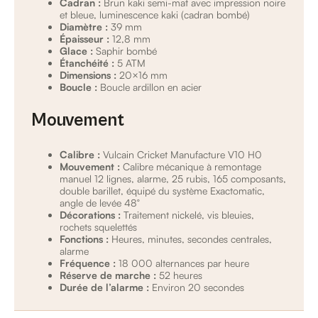
Cadran :
Brun kaki semi-mat avec impression noire
et bleue, luminescence kaki (cadran bombé)
Diamètre :
39 mm
Épaisseur :
12,8 mm
Glace :
Saphir bombé
Étanchéité :
5 ATM
Dimensions :
20×16 mm
Boucle :
Boucle ardillon en acier
Mouvement
Calibre :
Vulcain Cricket Manufacture V10 H0
Mouvement :
Calibre mécanique à remontage
manuel 12 lignes, alarme, 25 rubis, 165 composants,
double barillet, équipé du système Exactomatic,
angle de levée 48°
Décorations :
Traitement nickelé, vis bleuies,
rochets squelettés
Fonctions :
Heures, minutes, secondes centrales,
alarme
Fréquence :
18 000 alternances par heure
Réserve de marche :
52 heures
Durée de l’alarme :
Environ 20 secondes