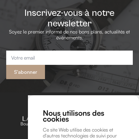
Inscrivez-vous à notre
newsletter
Soyez le premier informé de nos bons plans, actualités et
événements.
Email
*
S'abonner
Nous utilisons des
cookies
Boutique unique dédiée aux amateurs et passionnés
d’horlogerie en Belgique
Ce site Web utilise des cookies et
d'autres technologies de suivi pour
Suivez-nous sur Instagram !