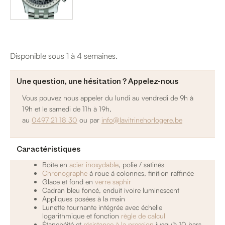
Disponible sous 1 à 4 semaines.
Une question, une hésitation ? Appelez-nous
Vous pouvez nous appeler du lundi au vendredi de 9h à
19h et le samedi de 11h à 19h,
au
0497 21 18 30
ou par
info@lavitrinehorlogere.be
Caractéristiques
Boîte en
acier inoxydable
, polie / satinés
Chronographe
á roue á colonnes, finition raffinée
Glace et fond en
verre saphir
Cadran bleu foncé, enduit ivoire luminescent
Appliques posées à la main
Lunette tournante intégrée avec échelle
logarithmique et fonction
règle de calcul
Étanchéité et
résistance à la pression
jusqu‘à 10 bars