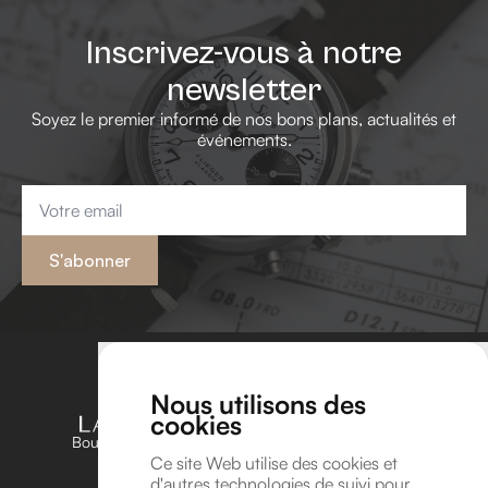
Inscrivez-vous à notre
newsletter
Soyez le premier informé de nos bons plans, actualités et
événements.
Email
*
S'abonner
Nous utilisons des
cookies
Boutique unique dédiée aux amateurs et passionnés
d’horlogerie en Belgique
Ce site Web utilise des cookies et
d'autres technologies de suivi pour
Suivez-nous sur Instagram !