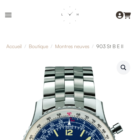
Accueil
Boutique
Montres neuves
903 St B E II