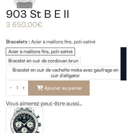
903 St B E II
3 650,00
€
Bracelets
:
Acier à maillons fins, poli-satiné
Acier à maillons fins, poli-satiné
Acier à maillons fins, poli-satiné
Bracelet en cuir de cordovan brun
Bracelet en cuir de cordovan brun
Bracelet en cuir de vachette moka avec gaufrage en
Bracelet en cuir de vachette moka
cuir d'alligator
quantité
de
Ajouter au panier
903
St
B
Vous aimerez peut-être aussi…
E
II