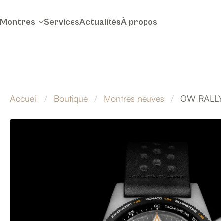
Montres
Services
Actualités
À propos
Accueil
Boutique
Montres neuves
OW RALL