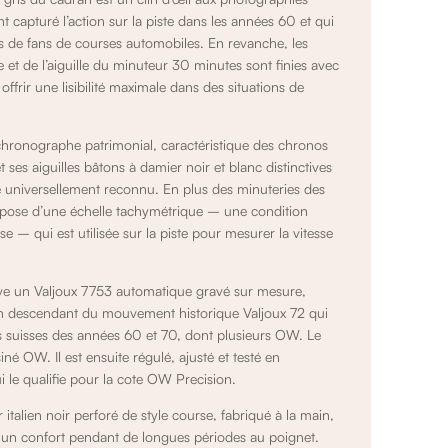
 capturé l’action sur la piste dans les années 60 et qui
ns de fans de courses automobiles. En revanche, les
 et de l’aiguille du minuteur 30 minutes sont finies avec
ffrir une lisibilité maximale dans des situations de
 chronographe patrimonial, caractéristique des chronos
ses aiguilles bâtons à damier noir et blanc distinctives
 universellement reconnu. En plus des minuteries des
spose d’une
échelle
tachymétrique
– une condition
e – qui est utilisée sur la piste pour mesurer la vitesse
uve un Valjoux 7753 automatique gravé sur mesure,
 un descendant du mouvement historique Valjoux 72 qui
s suisses des années 60 et 70, dont plusieurs OW. Le
é OW. Il est ensuite régulé, ajusté et testé en
i le qualifie pour la cote OW Precision.
r italien noir perforé de style course, fabriqué à la main,
r un confort pendant de longues périodes au poignet.