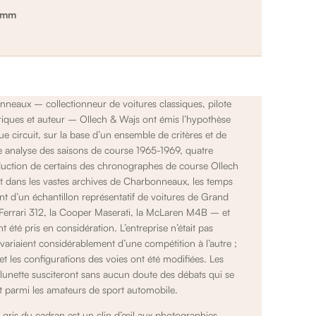
5 mm
neaux – collectionneur de voitures classiques, pilote
oriques et auteur – Ollech & Wajs ont émis l’hypothèse
e circuit, sur la base d’un ensemble de critères et de
ue analyse des saisons de course 1965-1969, quatre
duction de certains des chronographes de course Ollech
nt dans les vastes archives de Charbonneaux, les temps
t d’un échantillon représentatif de voitures de Grand
 Ferrari 312, la Cooper Maserati, la McLaren M4B – et
t été pris en considération. L’entreprise n’était pas
 variaient considérablement d’une compétition à l’autre ;
et les configurations des voies ont été modifiées. Les
 lunette susciteront sans aucun doute des débats qui se
it parmi les amateurs de sport automobile.
 gris du cadran est un clin d’œil aux photographies