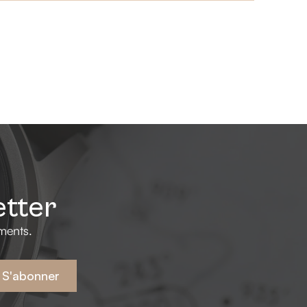
etter
ments.
S'abonner