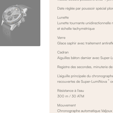
Date réglée par poussoir spécial pl
Lunette
Lunette tournante unidirectionnelle 
et
échelle
tachymétrique
Verre
Glace saphir avec traitement antirefl
Cadran
Aiguilles bâton damier avec Super
Registre des secondes, minuterie de 
L’aiguille principale du chronograph
®
recouvertes de Super-LumiNova
or
Résistance à l’eau
300 m / 30 ATM
Mouvement
Chronographe automatique Valjoux 