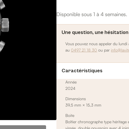
Disponible sous 1 à 4 semaines.
Une question, une hésitation
Vous pouvez nous appeler du lundi a
au
0497 21 18 30
ou par
info@lavit
Caractéristiques
Année
2024
Dimensions
39,5 mm × 15,3 mm
Boite
Boîtier chronographe type héritage 
vissée, double poussoirs avec 4 join