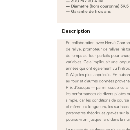
– 300 m / 30 ATM
– Diamètre (hors couronne) 39,
– Garantie de trois ans
Description
En collaboration avec Hervé Charbon
de rallye, promoteur de rallyes hist
de temps au tour parfaits pour chaqu
variables. Cela impliquait une long
années qui ont également vu l’intro
& Wajs les plus appréciés. En puisa
au tour et d’autres données provenan
Prix d’époque – parmi lesquelles la
les performances de divers pilotes on
simple, car les conditions de course
et même les longueurs, les surfaces 
paramètres théoriques gravés sur la
poursuivront jusque tard dans la nu
La palette de couleurs en niveaux de