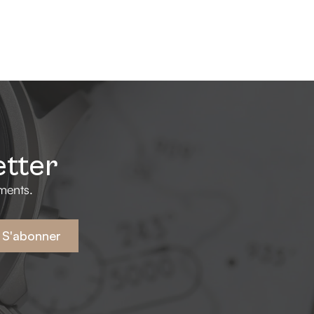
etter
ments.
S'abonner