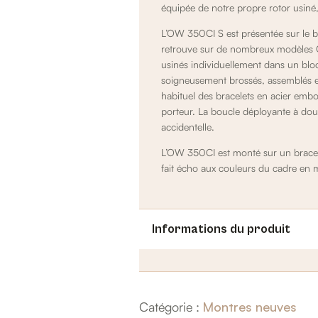
équipée de notre propre rotor usin
L’OW 350CI S est présentée sur le b
retrouve sur de nombreux modèles O
usinés individuellement dans un bloc
soigneusement brossés, assemblés et 
habituel des bracelets en acier embou
porteur. La boucle déployante à dou
accidentelle.
L’OW 350CI est monté sur un bracelet
fait écho aux couleurs du cadre en
Informations du produit
Catégorie :
Montres neuves