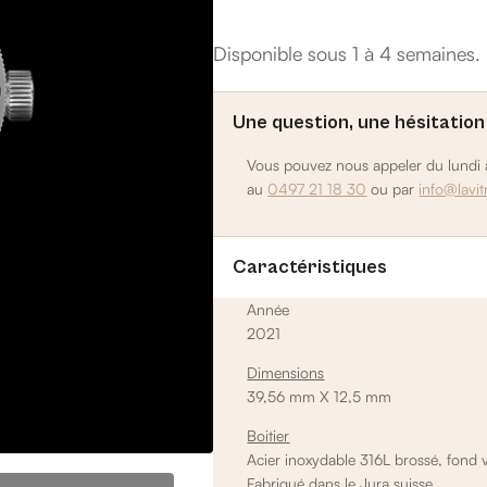
Disponible sous 1 à 4 semaines.
Une question, une hésitation
Vous pouvez nous appeler du lundi a
au
0497 21 18 30
ou par
info@lavit
Caractéristiques
Année
2021
Dimensions
39,56 mm X 12,5 mm
Boitier
Acier inoxydable 316L brossé, fond v
Fabriqué dans le Jura suisse