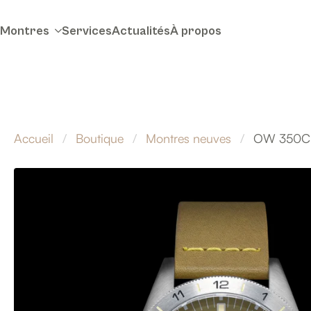
Montres
Services
Actualités
À propos
Accueil
Boutique
Montres neuves
OW 350C