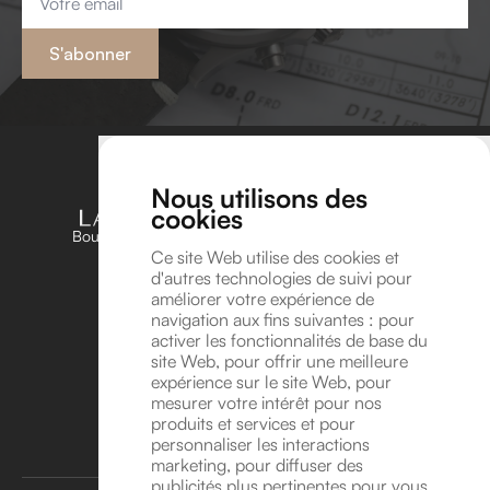
*
S'abonner
Nous utilisons des
cookies
Boutique unique dédiée aux amateurs et passionnés
d’horlogerie en Belgique
Ce site Web utilise des cookies et
d'autres technologies de suivi pour
Suivez-nous sur Instagram !
améliorer votre expérience de
Suivez-nous sur YouTube !
navigation aux fins suivantes :
pour
Coordonnées
activer les fonctionnalités de base du
site Web
,
pour offrir une meilleure
Avenue Léonard de Vinci 8A, 1300 Wavre
expérience sur le site Web
,
pour
info@lavitrinehorlogere.be
mesurer votre intérêt pour nos
TVA BE 1016.118.946
produits et services et pour
personnaliser les interactions
Rendez-vous
marketing
,
pour diffuser des
publicités plus pertinentes pour vous
.