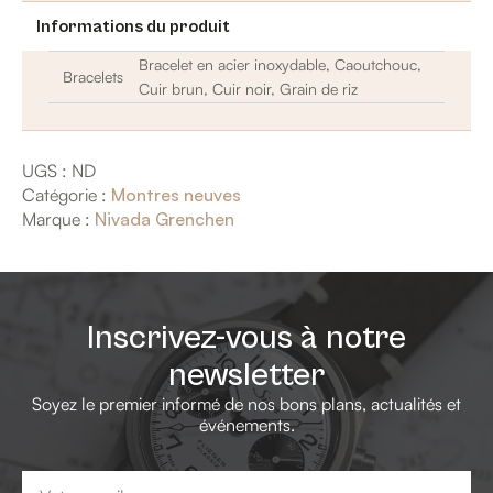
Informations du produit
Bracelet en acier inoxydable, Caoutchouc,
Bracelets
Cuir brun, Cuir noir, Grain de riz
UGS :
ND
Catégorie :
Montres neuves
Marque :
Nivada Grenchen
Inscrivez-vous à notre
newsletter
Soyez le premier informé de nos bons plans, actualités et
événements.
Email