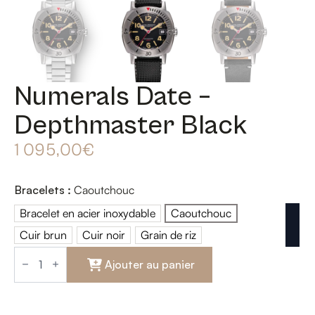
Numerals Date –
Depthmaster Black
1 095,00
€
Bracelets
:
Caoutchouc
Bracelet en acier inoxydable
Caoutchouc
Bracelet en acier inoxydable
Caoutchouc
Cuir brun
Cuir noir
Grain de riz
Cuir brun
Cuir noir
Grain de riz
quantité
de
Ajouter au panier
Numerals
Date
-
Depthmaster