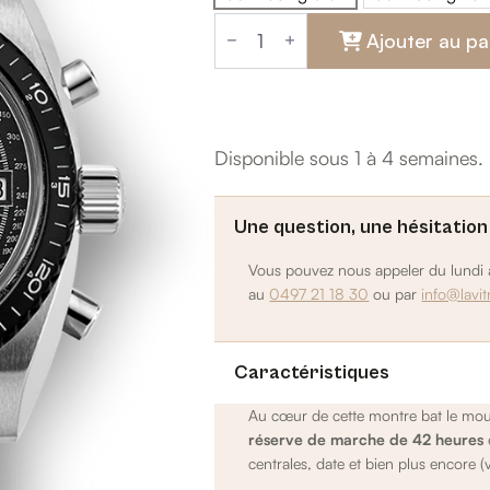
Cuir racing brun
Cuir ra
quantité
de
Ajouter au pa
Chronosport
Disponible sous 1 à 4 semaines.
Une question, une hésitation
Vous pouvez nous appeler du lundi a
au
0497 21 18 30
ou par
info@lavit
Caractéristiques
Au cœur de cette montre bat le m
réserve de marche de 42 heures
centrales, date et bien plus encore (