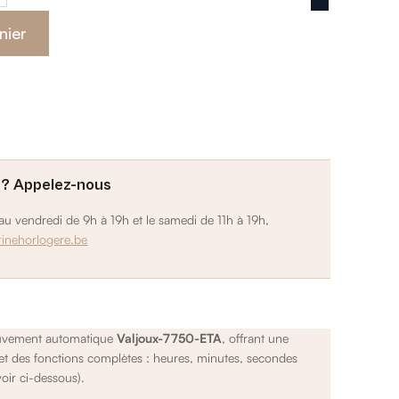
cing noir
nier
 ? Appelez-nous
u vendredi de 9h à 19h et le samedi de 11h à 19h,
rinehorlogere.be
ouvement automatique
Valjoux-7750-ETA
, offrant une
et des fonctions complètes : heures, minutes, secondes
voir ci-dessous).