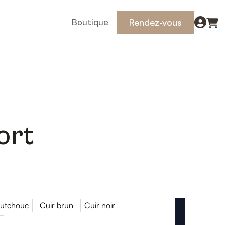
Rendez-vous
Boutique
ort
utchouc
Cuir brun
Cuir noir
noxydable
Caoutchouc
Cuir brun
Cuir noir