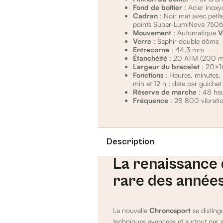
Fond de boîtier
: Acier inoxy
Cadran
: Noir mat avec peti
points Super-LumiNova 750
Mouvement
: Automatique
V
Verre
: Saphir double dôme
Entrecorne
: 44,3 mm
Étanchéité
: 20 ATM (200 m
Largeur du bracelet
: 20×
Fonctions
: Heures, minutes,
min et 12 h ; date par guichet
Réserve de marche
: 48 he
Fréquence
: 28 800 vibratio
Description
La renaissance
rare des année
La nouvelle
Chronosport
se disting
techniques avancées et surtout par 