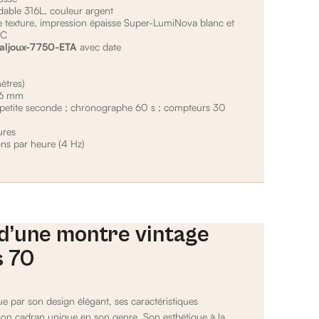
dable 316L, couleur argent
te texture, impression épaisse Super-LumiNova blanc et
6C
aljoux-7750-ETA
avec date
ètres)
16 mm
 petite seconde ; chronographe 60 s ; compteurs 30
ures
ns par heure (4 Hz)
 d’une montre vintage
s 70
ue par son design élégant, ses caractéristiques
son cadran unique en son genre. Son esthétique à la