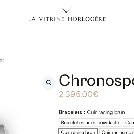
rt
Chronosp
2 395,00
€
Bracelets
:
Cuir racing brun
Bracelet en acier inoxydable
Cao
Bracelet en acier i
Cuir racing brun
Cuir racing noir