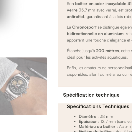
Son
boîtier en acier inoxydable 
verre
(15,7 mm avec verre), est pr
antireflet
, garantissant à la fois robus
La
Chronosport
se distingue égale
bidirectionnelle en aluminium
, re
apportant une touche d’élégance et 
Étanche jusqu’à
200 mètres
, cette
idéal pour les activités aquatiques.
Enfin, les amateurs de personnalisat
disponibles, allant du métal au cuir e
Spécification technique
Spécifications Techniques
Diamètre
: 38 mm
Épaisseur
: 12,7 mm (sans ver
Matériau du boîtier
: Acier 
Finition du boîtier
: Poli & br