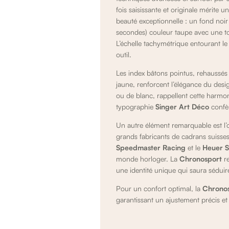
fois saisissante et originale mérite 
beauté exceptionnelle : un fond noir
secondes) couleur taupe avec une to
L’échelle tachymétrique entourant l
outil.
Les index bâtons pointus, rehaussé
jaune, renforcent l’élégance du desi
ou de blanc, rappellent cette harmon
typographie
Singer Art Déco
confèr
Un autre élément remarquable est l
grands fabricants de cadrans suisses.
Speedmaster Racing
et le
Heuer S
monde horloger. La
Chronosport
re
une identité unique qui saura séduire
Pour un confort optimal, la
Chrono
garantissant un ajustement précis et