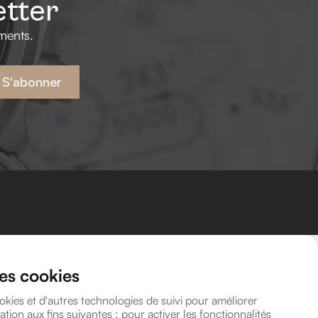
etter
ments.
S'abonner
Coordonnées
Rendez-vous
des cookies
Avenue Léonard de Vinci 8A, 1300 Wavre
info@lavitrinehorlogere.be
okies et d'autres technologies de suivi pour améliorer
TVA BE 1016.118.946
ation aux fins suivantes :
pour activer les fonctionnalités