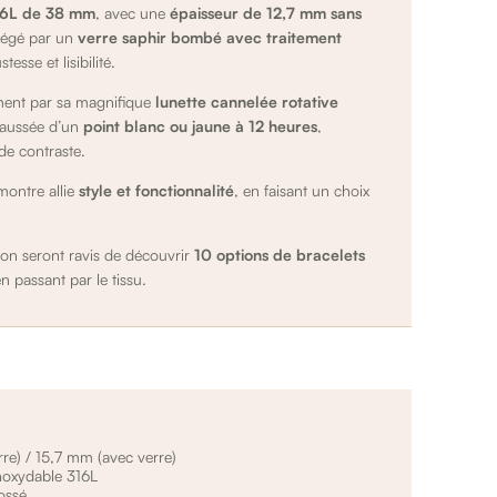
316L de 38 mm
, avec une
épaisseur de 12,7 mm sans
otégé par un
verre saphir bombé avec traitement
tesse et lisibilité.
ment par sa magnifique
lunette cannelée rotative
haussée d’un
point blanc ou jaune à 12 heures
,
de contraste.
 montre allie
style et fonctionnalité
, en faisant un choix
ion seront ravis de découvrir
10 options de bracelets
n passant par le tissu.
re) / 15,7 mm (avec verre)
inoxydable 316L
ossé