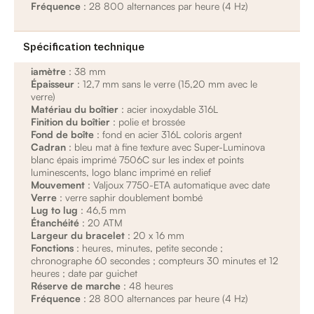
Fréquence
: 28 800 alternances par heure (4 Hz)
Spécification technique
iamètre
: 38 mm
Épaisseur
: 12,7 mm sans le verre (15,20 mm avec le
verre)
Matériau du boîtier
: acier inoxydable 316L
Finition du boîtier
: polie et brossée
Fond de boîte
: fond en acier 316L coloris argent
Cadran
: bleu mat à fine texture avec Super-Luminova
blanc épais imprimé 7506C sur les index et points
luminescents, logo blanc imprimé en relief
Mouvement
: Valjoux 7750-ETA automatique avec date
Verre
: verre saphir doublement bombé
Lug to lug
: 46,5 mm
Étanchéité
: 20 ATM
Largeur du bracelet
: 20 x 16 mm
Fonctions
: heures, minutes, petite seconde ;
chronographe 60 secondes ; compteurs 30 minutes et 12
heures ; date par guichet
Réserve de marche
: 48 heures
Fréquence
: 28 800 alternances par heure (4 Hz)