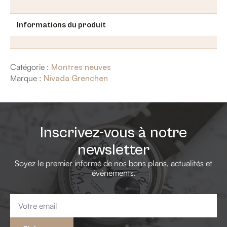
Informations du produit
Catégorie :
Montres neuves
Marque :
Nivada Grenchen
Inscrivez-vous à notre
newsletter
Soyez le premier informé de nos bons plans, actualités et
événements.
Email
*