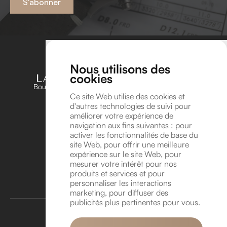
S'abonner
Nous utilisons des
cookies
Boutique unique dédiée aux amateurs et passionnés
d’horlogerie en Belgique
Ce site Web utilise des cookies et
d'autres technologies de suivi pour
Suivez-nous sur Instagram !
améliorer votre expérience de
Suivez-nous sur YouTube !
navigation aux fins suivantes :
pour
Coordonnées
activer les fonctionnalités de base du
site Web
,
pour offrir une meilleure
Avenue Léonard de Vinci 8A, 1300 Wavre
expérience sur le site Web
,
pour
info@lavitrinehorlogere.be
mesurer votre intérêt pour nos
TVA BE 1016.118.946
produits et services et pour
personnaliser les interactions
Rendez-vous
marketing
,
pour diffuser des
publicités plus pertinentes pour vous
.