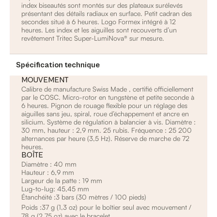
index biseautés sont montés sur des plateaux surélevés
présentant des détails radiaux en surface. Petit cadran des
secondes situé à 6 heures. Logo Formex intégré à 12
heures. Les index et les aiguilles sont recouverts d’un
revêtement Tritec Super-LumiNova® sur mesure.
Spécification technique
MOUVEMENT
Calibre de manufacture Swiss Made , certifié officiellement
par le COSC. Micro-rotor en tungstène et petite seconde à
6 heures. Pignon de rouage flexible pour un réglage des
aiguilles sans jeu, spiral, roue d’échappement et ancre en
silicium. Système de régulation à balancier à vis. Diamètre :
30 mm, hauteur : 2,9 mm. 25 rubis. Fréquence : 25 200
alternances par heure (3,5 Hz). Réserve de marche de 72
heures.
BOÎTE
Diamètre : 40 mm
Hauteur : 6,9 mm
Largeur de la patte : 19 mm
Lug-to-lug: 45,45 mm
Étanchéité :3 bars (30 mètres / 100 pieds)
Poids :37 g (1,3 oz) pour le boîtier seul avec mouvement /
78 g (2,75 oz) avec le bracelet