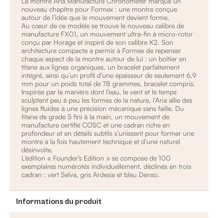
La montre Aria Manufacture Chronometer marque un
nouveau chapitre pour Formex : une montre conçue
autour de l’idée que le mouvement devient forme.
Au cœur de ce modèle se trouve le nouveau calibre de
manufacture FX01, un mouvement ultra-fin à micro-rotor
conçu par Horage et inspiré de son calibre K2. Son
architecture compacte a permis à Formex de repenser
chaque aspect de la montre autour de lui : un boîtier en
titane aux lignes organiques, un bracelet parfaitement
intégré, ainsi qu’un profil d’une épaisseur de seulement 6,9
mm pour un poids total de 78 grammes, bracelet compris.
Inspirée par la manière dont l’eau, le vent et le temps
sculptent peu à peu les formes de la nature, l’Aria allie des
lignes fluides à une précision mécanique sans faille. Du
titane de grade 5 fini à la main, un mouvement de
manufacture certifié COSC et une cadran riche en
profondeur et en détails subtils s’unissent pour former une
montre à la fois hautement technique et d’une naturel
désinvolte.
L’édition « Founder’s Edition » se compose de 100
exemplaires numérotés individuellement, déclinés en trois
cadran : vert Selva, gris Ardesia et bleu Denso.
Informations du produit