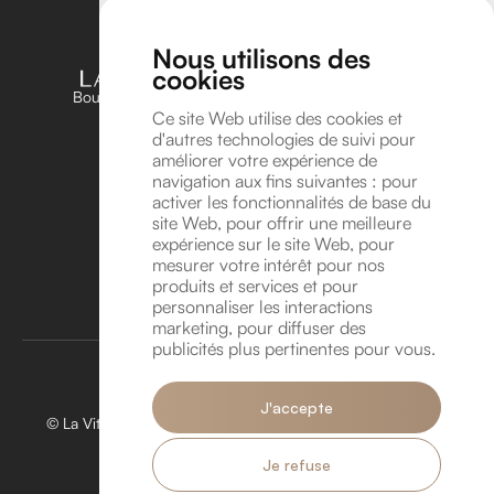
Nous utilisons des
cookies
Boutique unique dédiée aux amateurs et passionnés
d’horlogerie en Belgique
Ce site Web utilise des cookies et
d'autres technologies de suivi pour
Suivez-nous sur Instagram !
améliorer votre expérience de
Suivez-nous sur YouTube !
navigation aux fins suivantes :
pour
Coordonnées
activer les fonctionnalités de base du
site Web
,
pour offrir une meilleure
Avenue Léonard de Vinci 8A, 1300 Wavre
expérience sur le site Web
,
pour
info@lavitrinehorlogere.be
mesurer votre intérêt pour nos
TVA BE 1016.118.946
produits et services et pour
personnaliser les interactions
Rendez-vous
marketing
,
pour diffuser des
publicités plus pertinentes pour vous
.
J'accepte
© La Vitrine Horlogère 2026. Tous droits réservés. Créé par
Hungry Nuggets.
Je refuse
Politique de confidentialité.
Politique de Cookies.