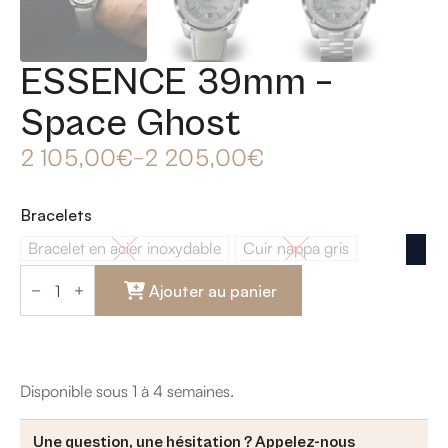
ESSENCE 39mm –
Space Ghost
2 105,00
€
–
2 205,00
€
Bracelets
Bracelet en acier inoxydable
Cuir nappa gris
Bracelet en acier inoxydable
Cuir nappa gris
quantité
de
Ajouter au panier
ESSENCE
39mm
-
Space
Ghost
Disponible sous 1 à 4 semaines.
Une question, une hésitation ? Appelez-nous