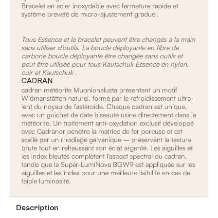
Bracelet en acier inoxydable avec fermeture rapide et
système breveté de micro-ajustement graduel.
Tous Essence et le bracelet peuvent être changés à la main
sans utiliser d’outils. La boucle déployante en fibre de
carbone boucle déployante être changée sans outils et
peut être utilisée pour tous Kautschuk Essence en nylon,
cuir et Kautschuk .
CADRAN
cadran météorite Muonionalusta présentant un motif
Widmanstätten naturel, formé par le refroidissement ultra-
lent du noyau de l’astéroïde. Chaque cadran est unique,
avec un guichet de date biseauté usiné directement dans la
météorite. Un traitement anti-oxydation exclusif développé
avec Cadranor pénètre la matrice de fer poreuse et est
scellé par un rhodiage galvanique – préservant la texture
brute tout en rehaussant son éclat argenté. Les aiguilles et
les index bleutés complètent l’aspect spectral du cadran,
tandis que la Super-LumiNova BGW9 est appliquée sur les
aiguilles et les index pour une meilleure lisibilité en cas de
faible luminosité.
Description