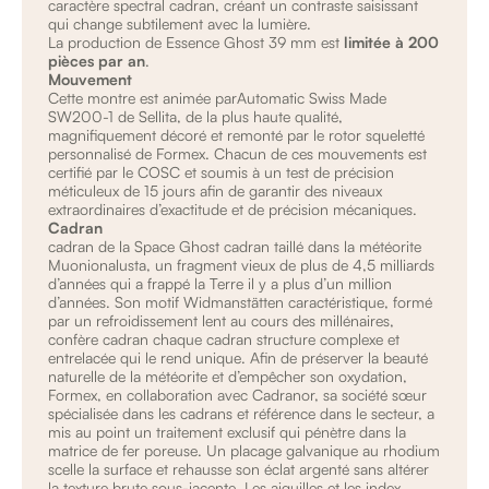
caractère spectral cadran, créant un contraste saisissant
qui change subtilement avec la lumière.
La production de Essence Ghost 39 mm est
limitée à 200
pièces par an
.
Mouvement
Cette montre est animée parAutomatic Swiss Made
SW200-1 de Sellita, de la plus haute qualité,
magnifiquement décoré et remonté par le rotor squeletté
personnalisé de Formex. Chacun de ces mouvements est
certifié par le COSC et soumis à un test de précision
méticuleux de 15 jours afin de garantir des niveaux
extraordinaires d’exactitude et de précision mécaniques.
Cadran
cadran de la Space Ghost cadran taillé dans la météorite
Muonionalusta, un fragment vieux de plus de 4,5 milliards
d’années qui a frappé la Terre il y a plus d’un million
d’années. Son motif Widmanstätten caractéristique, formé
par un refroidissement lent au cours des millénaires,
confère cadran chaque cadran structure complexe et
entrelacée qui le rend unique. Afin de préserver la beauté
naturelle de la météorite et d’empêcher son oxydation,
Formex, en collaboration avec Cadranor, sa société sœur
spécialisée dans les cadrans et référence dans le secteur, a
mis au point un traitement exclusif qui pénètre dans la
matrice de fer poreuse. Un placage galvanique au rhodium
scelle la surface et rehausse son éclat argenté sans altérer
la texture brute sous-jacente. Les aiguilles et les index