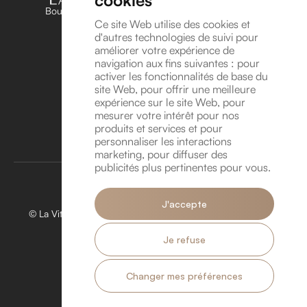
cookies
Boutique unique dédiée aux amateurs et passionnés
d’horlogerie en Belgique
Ce site Web utilise des cookies et
d'autres technologies de suivi pour
Suivez-nous sur Instagram !
améliorer votre expérience de
Suivez-nous sur YouTube !
navigation aux fins suivantes :
pour
Coordonnées
activer les fonctionnalités de base du
site Web
,
pour offrir une meilleure
Avenue Léonard de Vinci 8A, 1300 Wavre
expérience sur le site Web
,
pour
info@lavitrinehorlogere.be
mesurer votre intérêt pour nos
TVA BE 1016.118.946
produits et services et pour
personnaliser les interactions
Rendez-vous
marketing
,
pour diffuser des
publicités plus pertinentes pour vous
.
J'accepte
© La Vitrine Horlogère 2026. Tous droits réservés. Créé par
Hungry Nuggets.
Je refuse
Politique de confidentialité.
Politique de Cookies.
Services
À propos
Actualités
Contact
Changer mes préférences